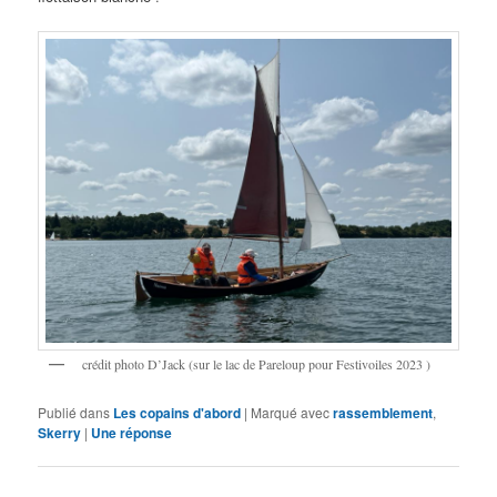
crédit photo D’Jack (sur le lac de Pareloup pour Festivoiles 2023 )
Publié dans
Les copains d'abord
|
Marqué avec
rassemblement
,
Skerry
|
Une
réponse