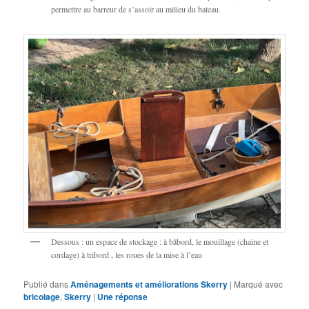
permettre au barreur de s’assoir au milieu du bateau.
Dessous : un espace de stockage : à bâbord, le mouillage (chaine et
cordage) à tribord , les roues de la mise à l’eau
Publié dans
Aménagements et améliorations Skerry
|
Marqué avec
bricolage
,
Skerry
|
Une
réponse