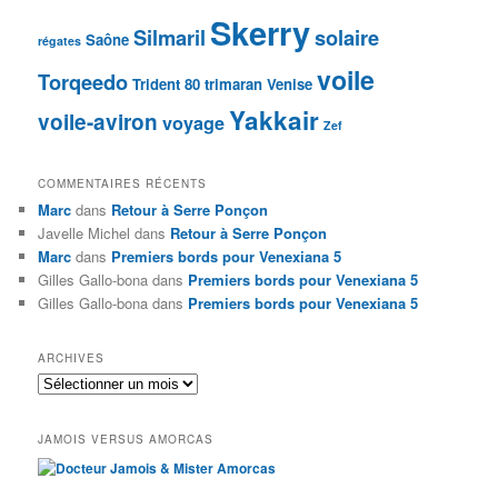
Skerry
Silmaril
solaire
Saône
régates
voile
Torqeedo
Trident 80
trimaran
Venise
Yakkair
voile-aviron
voyage
Zef
COMMENTAIRES RÉCENTS
Marc
dans
Retour à Serre Ponçon
Javelle Michel
dans
Retour à Serre Ponçon
Marc
dans
Premiers bords pour Venexiana 5
Gilles Gallo-bona
dans
Premiers bords pour Venexiana 5
Gilles Gallo-bona
dans
Premiers bords pour Venexiana 5
ARCHIVES
Archives
JAMOIS VERSUS AMORCAS