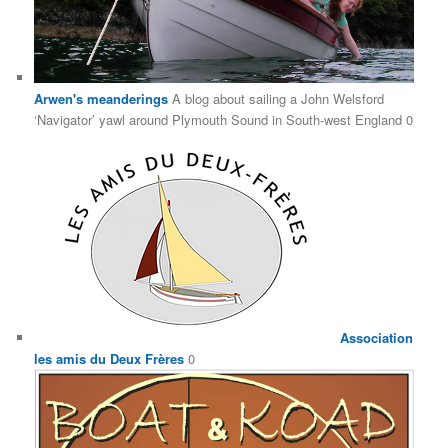
Arwen's meanderings
A blog about sailing a John Welsford
‘Navigator’ yawl around Plymouth Sound in South-west England 0
Association
les amis du Deux Frères
0