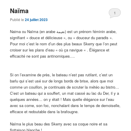
Naïma
1
Publié le
24 juillet 2023
Naima ou Naïma (en arabe نعيمة) est un prénom féminin arabe,
signifiant « douce et délicieuse », ou « douceur du paradis ».
Pour moi c’est le nom d’un des plus beaux Skerry que l’on peut
croiser sur les plans d’eau « où ça navigue « . Élégance et
efficacité ne sont pas antinomiques….
Si on l’examine de près, le bateau n’est pas rutilant, c’est un
barlu qui s’est usé sur de longs bords de brise, alors que moi
comme un couillon, je continuais de scruter la météo au bistro…
C’est un bateau qui a souffert, un mat cassé au lac du Der, il y a
quelques années… on y était ! Mais quelle élégance sur l’eau
avec sa corne, son foc, nonchalant dans le temps de demoiselle,
efficace et redoutable dans la brafougne.
Naïma le plus beau des Skerry avec sa coque noire et sa
flottaison blanche !