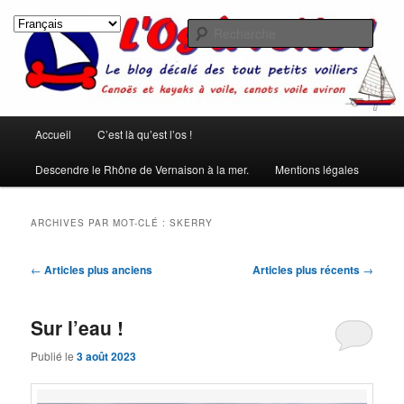
Aller
Aller
Les rêves ont été créés pour qu'on ne s'ennuie pas pendant le sommeil.
(Pierre Dac)
au
au
Rech
contenu
contenu
principal
secondaire
L'os à voile !
Menu
Accueil
C’est là qu’est l’os !
principal
Descendre le Rhône de Vernaison à la mer.
Mentions légales
ARCHIVES PAR MOT-CLÉ :
SKERRY
Navigation
←
Articles plus anciens
Articles plus récents
→
des
articles
Sur l’eau !
Publié le
3 août 2023