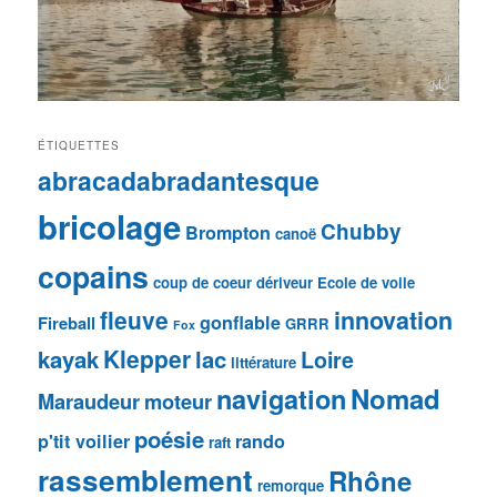
ÉTIQUETTES
abracadabradantesque
bricolage
Chubby
Brompton
canoë
copains
coup de coeur
dériveur
Ecole de voile
fleuve
innovation
gonflable
Fireball
GRRR
Fox
Klepper
kayak
lac
Loire
littérature
navigation
Nomad
Maraudeur
moteur
poésie
p'tit voilier
rando
raft
rassemblement
Rhône
remorque