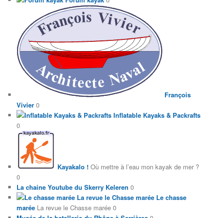
François
Vivier
0
Inflatable Kayaks & Packrafts
0
Kayakalo !
Où mettre à l’eau mon kayak de mer ?
0
La chaine Youtube du Skerry Keleren
0
Le chasse
marée
La revue le Chasse marée 0
Musée de la batellerie du Rhône à Serrières
0