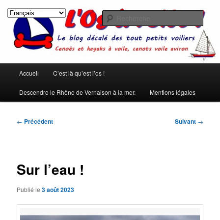
Aller
Les rêves ont été créés pour qu'on ne s'ennuie pas pendant le sommeil.
(Pierre Dac)
au
Rech
contenu
principal
L'os à voile !
Menu
Accueil
C’est là qu’est l’os !
principal
Descendre le Rhône de Vernaison à la mer.
Mentions légales
Navigation
←
Précédent
Suivant
→
des
articles
Sur l’eau !
Publié le
3 août 2023