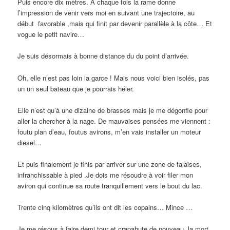
Puis encore dix mètres. À chaque fois la rame donne
l’impression de venir vers moi en suivant une trajectoire, au
début favorable ,mais qui finit par devenir parallèle à la côte… Et
vogue le petit navire…
Je suis désormais à bonne distance du du point d’arrivée.
Oh, elle n’est pas loin la garce ! Mais nous voici bien isolés, pas
un un seul bateau que je pourrais héler.
Elle n’est qu’à une dizaine de brasses mais je me dégonfle pour
aller la chercher à la nage. De mauvaises pensées me viennent :
foutu plan d’eau, foutus avirons, m’en vais installer un moteur
diesel…
Et puis finalement je finis par arriver sur une zone de falaises,
infranchissable à pied .Je dois me résoudre à voir filer mon
aviron qui continue sa route tranquillement vers le bout du lac.
Trente cinq kilomètres qu’ils ont dit les copains… Mince …
Je me résous à faire demi tour et crapahute de nouveau, la mort