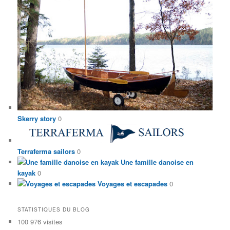
Skerry story
0
Terraferma sailors
0
Une famille danoise en
kayak
0
Voyages et escapades
0
STATISTIQUES DU BLOG
100 976 visites