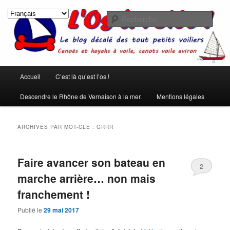
Aller
Aller
Les rêves ont été créés pour qu'on ne s'ennuie pas pendant le sommeil.
(Pierre Dac)
au
au
Rech
contenu
contenu
principal
secondaire
L'os à voile !
Menu
Accueil
C’est là qu’est l’os !
principal
Descendre le Rhône de Vernaison à la mer.
Mentions légales
ARCHIVES PAR MOT-CLÉ :
GRRR
Faire avancer son bateau en
2
marche arrière… non mais
franchement !
Publié le
29 mai 2017