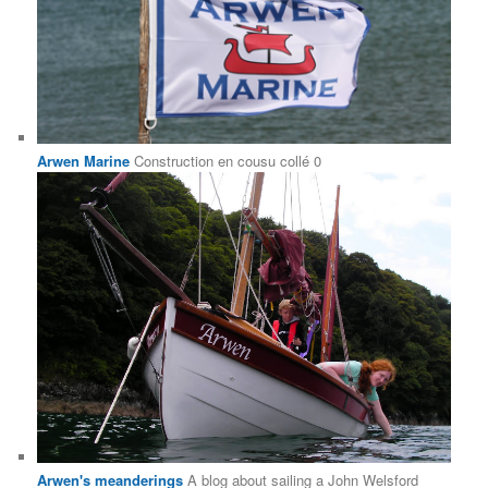
Arwen Marine
Construction en cousu collé 0
Arwen's meanderings
A blog about sailing a John Welsford