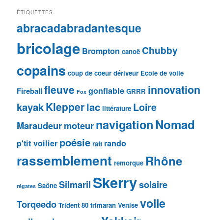
ÉTIQUETTES
abracadabradantesque
bricolage
Chubby
Brompton
canoë
copains
coup de coeur
dériveur
Ecole de voile
fleuve
innovation
gonflable
Fireball
GRRR
Fox
Klepper
kayak
lac
Loire
littérature
navigation
Nomad
Maraudeur
moteur
poésie
p'tit voilier
rando
raft
rassemblement
Rhône
remorque
Skerry
Silmaril
solaire
Saône
régates
voile
Torqeedo
Trident 80
trimaran
Venise