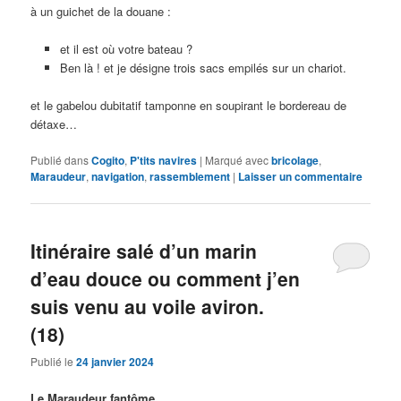
à un guichet de la douane :
et il est où votre bateau ?
Ben là ! et je désigne trois sacs empilés sur un chariot.
et le gabelou dubitatif tamponne en soupirant le bordereau de
détaxe…
Publié dans
Cogito
,
P'tits navires
|
Marqué avec
bricolage
,
Maraudeur
,
navigation
,
rassemblement
|
Laisser un commentaire
Itinéraire salé d’un marin
d’eau douce ou comment j’en
suis venu au voile aviron.
(18)
Publié le
24 janvier 2024
Le Maraudeur fantôme.