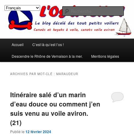
Aller
Aller
Les rêves ont été créés pour qu'on ne s'ennuie pas pendant le sommeil.
(Pierre Dac)
au
au
Rech
contenu
contenu
principal
secondaire
L'os à voile !
Menu
Accueil
C’est là qu’est l’os !
principal
Descendre le Rhône de Vernaison à la mer.
Mentions légales
ARCHIVES PAR MOT-CLÉ :
MARAUDEUR
Itinéraire salé d’un marin
d’eau douce ou comment j’en
suis venu au voile aviron.
(21)
Publié le
12 février 2024