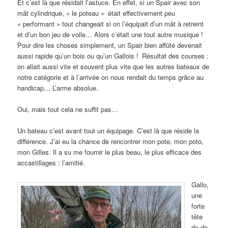
Et c’est là que résidait l’astuce. En effet, si un Spair avec son
mât cylindrique, « le poteau » était effectivement peu
« performant » tout changeait si on l’équipait d’un mât à retreint
et d’un bon jeu de voile… Alors c’était une tout autre musique !
Pour dire les choses simplement, un Spair bien affûté devenait
aussi rapide qu’un bois ou qu’un Gallois ! Résultat des courses :
on allait aussi vite et souvent plus vite que les autres bateaux de
notre catégorie et à l’arrivée on nous rendait du temps grâce au
handicap… L’arme absolue.
Oui, mais tout cela ne suffit pas…
Un bateau c’est avant tout un équipage. C’est là que réside la
différence. J’ai eu la chance de rencontrer mon pote, mon poto,
mon Gilles. Il a su me fournir le plus beau, le plus efficace des
accastillages : l’amitié.
Gallo,
une
forte
tête
de de