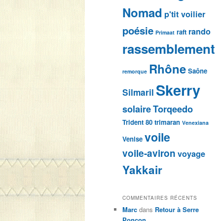
Nomad
p'tit voilier
poésie
rando
raft
Primaat
rassemblement
Rhône
Saône
remorque
Skerry
Silmaril
solaire
Torqeedo
Trident 80
trimaran
Venexiana
voile
Venise
voile-aviron
voyage
Yakkair
COMMENTAIRES RÉCENTS
Marc
dans
Retour à Serre
Ponçon