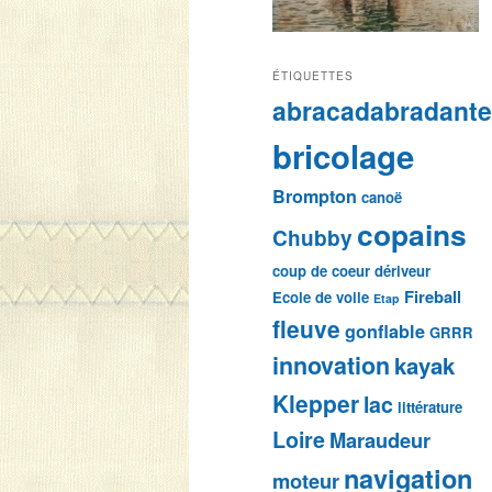
ÉTIQUETTES
abracadabradant
bricolage
Brompton
canoë
copains
Chubby
coup de coeur
dériveur
Fireball
Ecole de voile
Etap
fleuve
gonflable
GRRR
innovation
kayak
Klepper
lac
littérature
Loire
Maraudeur
navigation
moteur