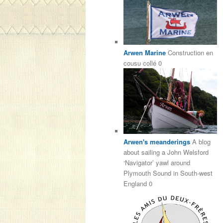
Arwen Marine
Construction en
cousu collé 0
Arwen's meanderings
A blog
about sailing a John Welsford
‘Navigator’ yawl around
Plymouth Sound in South-west
England 0