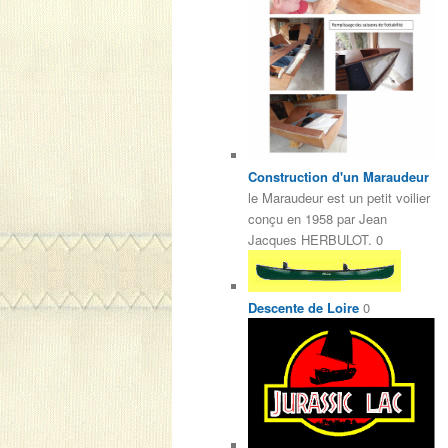
Construction d'un Maraudeur
le Maraudeur est un petit voilier
conçu en 1958 par Jean
Jacques HERBULOT. 0
Descente de Loire
0