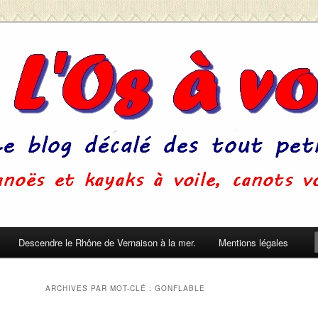
u'on ne s'ennuie pas pendant le sommeil. (Pierre Dac)
Descendre le Rhône de Vernaison à la mer.
Mentions légales
ARCHIVES PAR MOT-CLÉ :
GONFLABLE