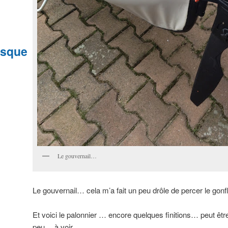
esque
Le gouvernail…
Le gouvernail… cela m’a fait un peu drôle de percer le gonf
Et voici le palonnier … encore quelques finitions… peut êtr
peu… à voir…