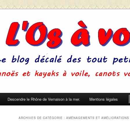
u'on ne s'ennuie pas pendant le sommeil. (Pierre Dac)
Descendre le Rhône de Vernaison à la mer.
Mentions légales
ARCHIVES DE CATÉGORIE :
AMÉNAGEMENTS ET AMÉLIORATIONS 