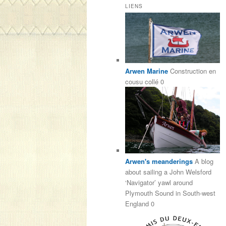
LIENS
Arwen Marine
Construction en
cousu collé 0
Arwen's meanderings
A blog
about sailing a John Welsford
‘Navigator’ yawl around
Plymouth Sound in South-west
England 0