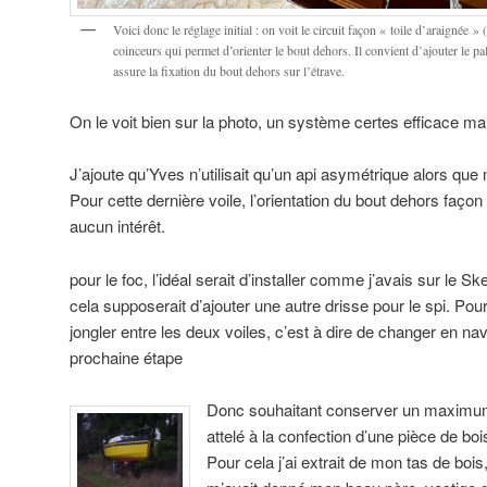
Voici donc le réglage initial : on voit le circuit façon « toile d’araignée »
coinceurs qui permet d’orienter le bout dehors. Il convient d’ajouter le pa
assure la fixation du bout dehors sur l’étrave.
On le voit bien sur la photo, un système certes efficace ma
J’ajoute qu’Yves n’utilisait qu’un api asymétrique alors que
Pour cette dernière voile, l’orientation du bout dehors faço
aucun intérêt.
pour le foc, l’idéal serait d’installer comme j’avais sur l
cela supposerait d’ajouter une autre drisse pour le spi. Pour
jongler entre les deux voiles, c’est à dire de changer en na
prochaine étape
Donc souhaitant conserver un maximum 
attelé à la confection d’une pièce de boi
Pour cela j’ai extrait de mon tas de boi