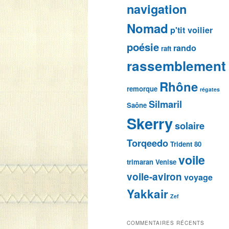
navigation
Nomad
p'tit voilier
poésie
rando
raft
rassemblement
Rhône
remorque
régates
Silmaril
Saône
Skerry
solaire
Torqeedo
Trident 80
voile
trimaran
Venise
voile-aviron
voyage
Yakkair
Zef
COMMENTAIRES RÉCENTS