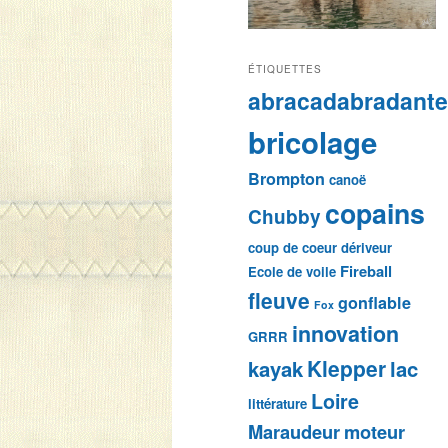
ÉTIQUETTES
abracadabradant
bricolage
Brompton
canoë
copains
Chubby
coup de coeur
dériveur
Fireball
Ecole de voile
fleuve
gonflable
Fox
innovation
GRRR
Klepper
kayak
lac
Loire
littérature
Maraudeur
moteur