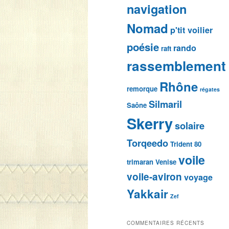
navigation
Nomad
p'tit voilier
poésie
rando
raft
rassemblement
Rhône
remorque
régates
Silmaril
Saône
Skerry
solaire
Torqeedo
Trident 80
voile
trimaran
Venise
voile-aviron
voyage
Yakkair
Zef
COMMENTAIRES RÉCENTS