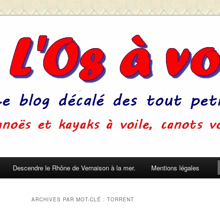
u'on ne s'ennuie pas pendant le sommeil. (Pierre Dac)
Descendre le Rhône de Vernaison à la mer.
Mentions légales
ARCHIVES PAR MOT-CLÉ :
TORRENT