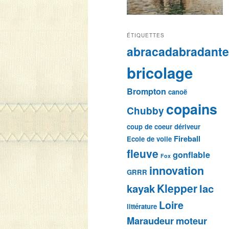
ÉTIQUETTES
abracadabradant
bricolage
Brompton
canoë
copains
Chubby
coup de coeur
dériveur
Fireball
Ecole de voile
fleuve
gonflable
Fox
innovation
GRRR
Klepper
kayak
lac
Loire
littérature
Maraudeur
moteur