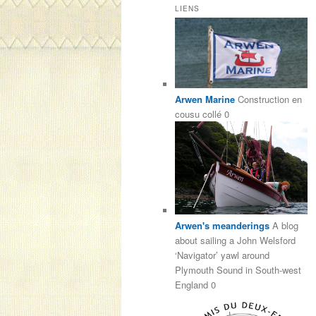
LIENS
Arwen Marine
Construction en
cousu collé 0
Arwen's meanderings
A blog
about sailing a John Welsford
‘Navigator’ yawl around
Plymouth Sound in South-west
England 0