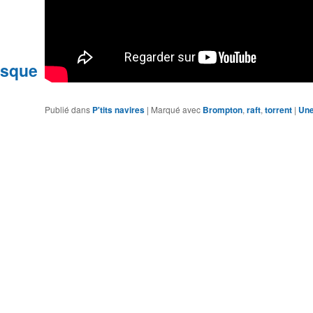
esque
Publié dans
P'tits navires
|
Marqué avec
Brompton
,
raft
,
torrent
|
Un