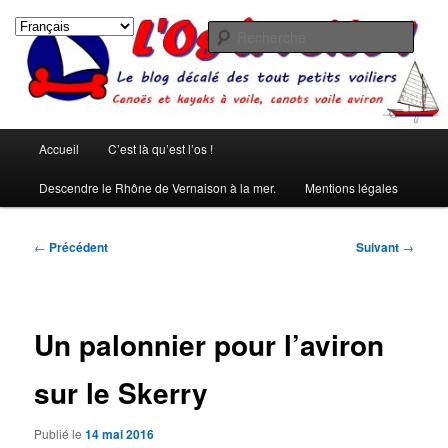
Aller
Les rêves ont été créés pour qu'on ne s'ennuie pas pendant le sommeil.
(Pierre Dac)
au
Rech
contenu
principal
L'os à voile !
Menu
Accueil
C’est là qu’est l’os !
principal
Descendre le Rhône de Vernaison à la mer.
Mentions légales
Navigation
←
Précédent
Suivant
→
des
articles
Un palonnier pour l’aviron
sur le Skerry
Publié le
14 mai 2016