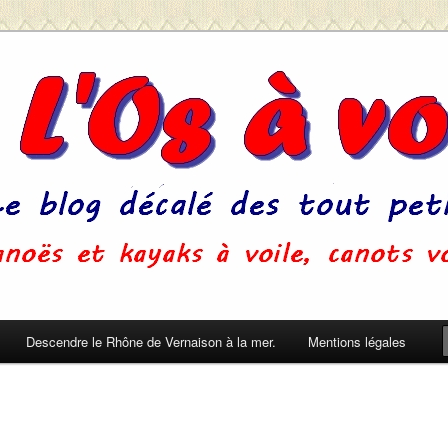
u'on ne s'ennuie pas pendant le sommeil. (Pierre Dac)
Descendre le Rhône de Vernaison à la mer.
Mentions légales