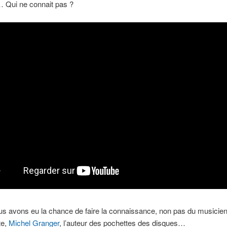
Qui ne connait pas ?
us avons eu la chance de faire la connaissance, non pas du musicie
te,
Michel Granger
, l’auteur des pochettes des disques…