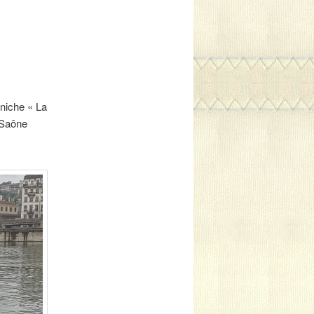
éniche « La
 Saône