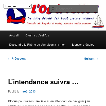
Aller
Les rêves ont été créés pour qu'on ne s'ennuie pas pendant le sommeil.
(Pierre Dac)
au
Rech
contenu
principal
L'os à voile !
Menu
Accueil
C’est là qu’est l’os !
principal
Descendre le Rhône de Vernaison à la mer.
Mentions légales
Navigation
←
Précédent
Suivant
→
des
articles
L’intendance suivra …
Publié le
1 août 2013
Bloqué pour raison familiale et en attendant de naviguer j’en
profite pour commencer à caser la logistique « rando confort »