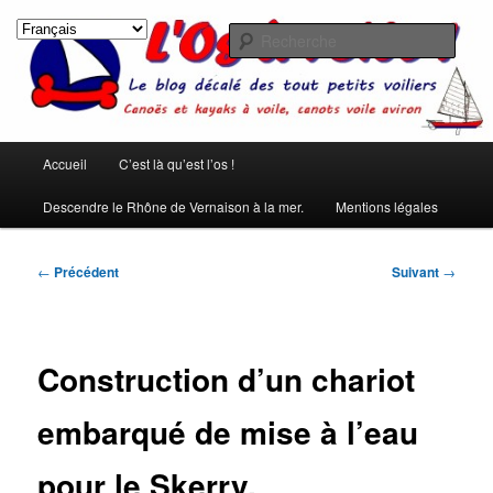
Aller
Les rêves ont été créés pour qu'on ne s'ennuie pas pendant le sommeil.
(Pierre Dac)
au
Rech
contenu
principal
L'os à voile !
Menu
Accueil
C’est là qu’est l’os !
principal
Descendre le Rhône de Vernaison à la mer.
Mentions légales
Navigation
←
Précédent
Suivant
→
des
articles
Construction d’un chariot
embarqué de mise à l’eau
pour le Skerry.