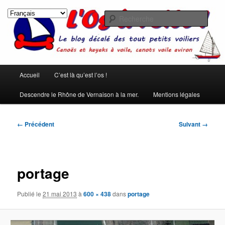
Aller
Les rêves ont été créés pour qu'on ne s'ennuie pas pendant le sommeil.
(Pierre Dac)
au
Rech
contenu
principal
L'os à voile !
Menu
Accueil
C’est là qu’est l’os !
principal
Descendre le Rhône de Vernaison à la mer.
Mentions légales
Navigation
← Précédent
Suivant →
des
images
portage
Publié le
21 mai 2013
à
600 × 438
dans
portage