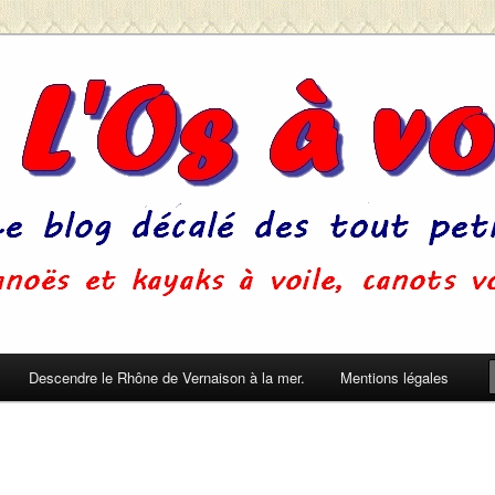
u'on ne s'ennuie pas pendant le sommeil. (Pierre Dac)
Descendre le Rhône de Vernaison à la mer.
Mentions légales