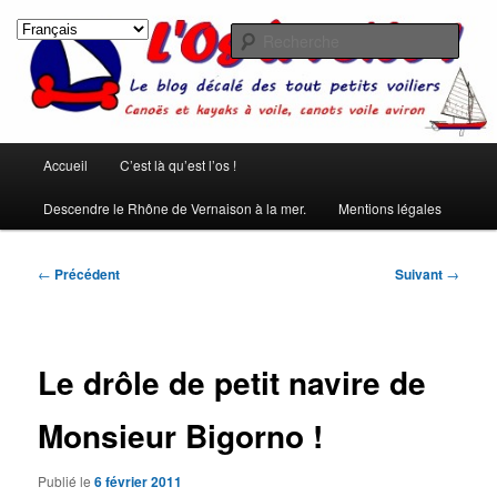
Aller
Les rêves ont été créés pour qu'on ne s'ennuie pas pendant le sommeil.
(Pierre Dac)
au
Rech
contenu
principal
L'os à voile !
Menu
Accueil
C’est là qu’est l’os !
principal
Descendre le Rhône de Vernaison à la mer.
Mentions légales
Navigation
←
Précédent
Suivant
→
des
articles
Le drôle de petit navire de
Monsieur Bigorno !
Publié le
6 février 2011