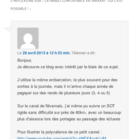
2 RÉFLEXIONS SUR «
LA RANDO CONFORTABLE EN YAKKAIR : OUI C’EST
POSSIBLE !
»
Le
28 avril 2013 à 12 h 53 min
,
74leman
a dit :
Bonjour,
Je découvre ce blog avec intérêt par le biais de ce sujet.
J’utilise la même embarcation, le plus souvent pour des
sorties à la journée, mais il m’arrive chaque année de
pagayer sur des rando de plusieurs jours (3, 4 ou 5)
Sur le canal de Nivernais, j’ai même pu suivre un SOT
rigide sans difficulté sur près de 80km, avec un beaucoup
plus d’aisance lors des portages au passage des écluses
Pour illustrer la polyvalence de ce petit canoé :
http://www.youtube.com/watch?v=09EXAvpkLoM