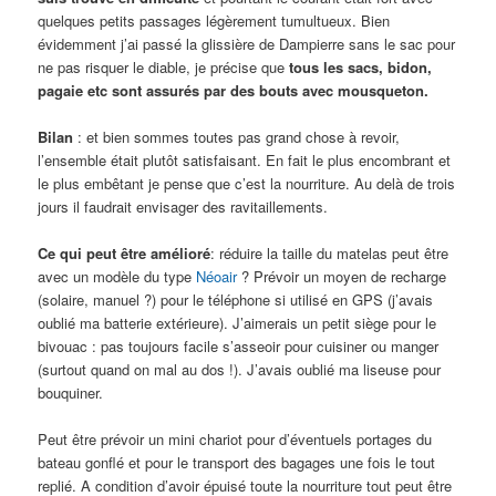
quelques petits passages légèrement tumultueux. Bien
évidemment j’ai passé la glissière de Dampierre sans le sac pour
ne pas risquer le diable, je précise que
tous les sacs, bidon,
pagaie etc sont assurés par des bouts avec mousqueton.
Bilan
: et bien sommes toutes pas grand chose à revoir,
l’ensemble était plutôt satisfaisant. En fait le plus encombrant et
le plus embêtant je pense que c’est la nourriture. Au delà de trois
jours il faudrait envisager des ravitaillements.
Ce qui peut être amélioré
: réduire la taille du matelas peut être
avec un modèle du type
Néoair
? Prévoir un moyen de recharge
(solaire, manuel ?) pour le téléphone si utilisé en GPS (j’avais
oublié ma batterie extérieure). J’aimerais un petit siège pour le
bivouac : pas toujours facile s’asseoir pour cuisiner ou manger
(surtout quand on mal au dos !). J’avais oublié ma liseuse pour
bouquiner.
Peut être prévoir un mini chariot pour d’éventuels portages du
bateau gonflé et pour le transport des bagages une fois le tout
replié. A condition d’avoir épuisé toute la nourriture tout peut être