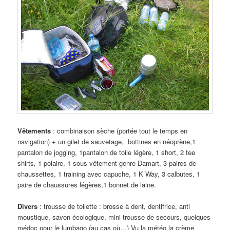
Vêtements
: combinaison sèche (portée tout le temps en
navigation) + un gilet de sauvetage, bottines en néoprène,1
pantalon de jogging, 1pantalon de toile légère, 1 short, 2 tee
shirts, 1 polaire, 1 sous vêtement genre Damart, 3 paires de
chaussettes, 1 training avec capuche, 1 K Way, 3 calbutes, 1
paire de chaussures légères,1 bonnet de laine.
Divers
: trousse de toilette : brosse à dent, dentifrice, anti
moustique, savon écologique, mini trousse de secours, quelques
médoc pour le lumbago (au cas où…) Vu la météo la crème