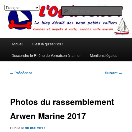
Aller
Les rêves ont été créés pour qu'on ne s'ennuie pas pendant le sommeil.
(Pierre Dac)
au
Rech
contenu
principal
L'os à voile !
Menu
Accueil
C’est là qu’est l’os !
principal
Descendre le Rhône de Vernaison à la mer.
Mentions légales
Navigation
←
Précédent
Suivant
→
des
articles
Photos du rassemblement
Arwen Marine 2017
Publié le
30 mai 2017