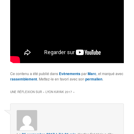
Ce contenu a été publié dans
Evènements
par
Marc
, et marqué avec
rassemblement
. Mettez-le en favori avec son
permalien
.
UNE RÉFLEXION SUR «
LYON KAYAK 2017
»