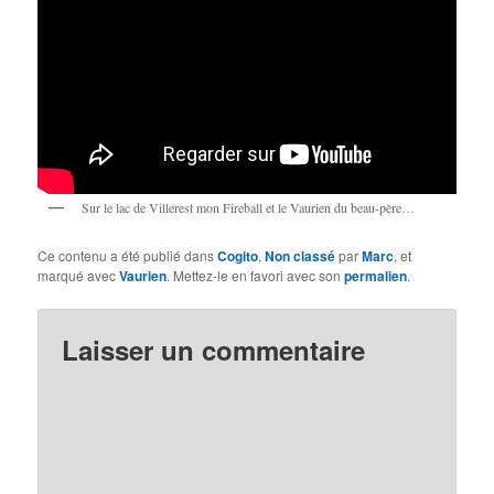
Sur le lac de Villerest mon Fireball et le Vaurien du beau-père…
Ce contenu a été publié dans
Cogito
,
Non classé
par
Marc
, et
marqué avec
Vaurien
. Mettez-le en favori avec son
permalien
.
Laisser un commentaire