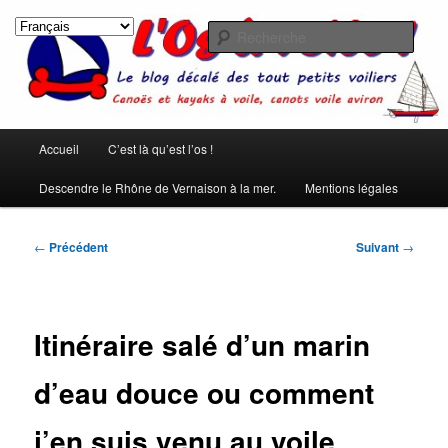
Aller
Les rêves ont été créés pour qu'on ne s'ennuie pas pendant le sommeil.
(Pierre Dac)
au
Rech
contenu
principal
L'os à voile !
Menu
Accueil
C’est là qu’est l’os !
principal
Descendre le Rhône de Vernaison à la mer.
Mentions légales
Navigation
←
Précédent
Suivant
→
des
articles
Itinéraire salé d’un marin
d’eau douce ou comment
j’en suis venu au voile