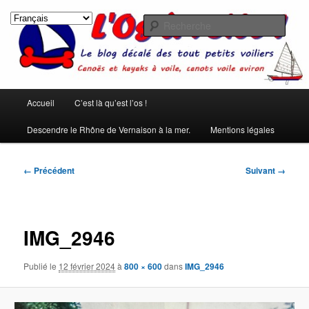
Aller
Les rêves ont été créés pour qu'on ne s'ennuie pas pendant le sommeil.
(Pierre Dac)
au
Rech
contenu
principal
L'os à voile !
Menu
Accueil
C’est là qu’est l’os !
principal
Descendre le Rhône de Vernaison à la mer.
Mentions légales
Navigation
← Précédent
Suivant →
des
images
IMG_2946
Publié le
12 février 2024
à
800 × 600
dans
IMG_2946