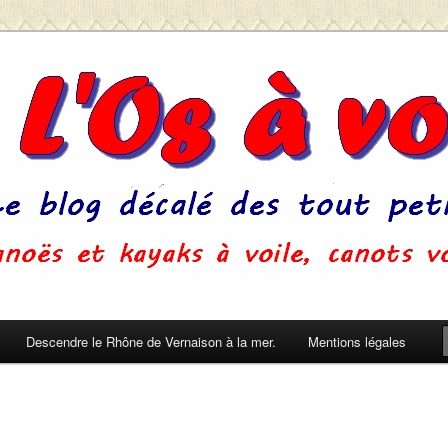
u'on ne s'ennuie pas pendant le sommeil. (Pierre Dac)
Descendre le Rhône de Vernaison à la mer.
Mentions légales